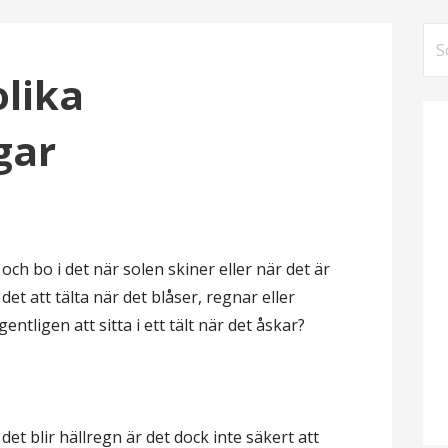
Sö
eft
olika
gar
 och bo i det när solen skiner eller när det är
det att tälta när det blåser, regnar eller
ntligen att sitta i ett tält när det åskar?
m det blir hällregn är det dock inte säkert att