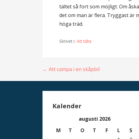
tältet så fort som möjligt. Om åska
det om man är flera. Tryggast är 
höga träd.
Skrivet i:
Att tälta
Inläggsnavigering
← Att campa i en skåpbil
Kalender
augusti 2026
M
T
O
T
F
L
S